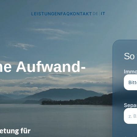
ne Aufwand-
LEISTUNGEN
FAQ
KONTAKT
DE
IT
|
So 
hungsportalen-
Immo
Separ
etung für