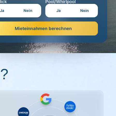
lick
Pool/Whirlpool
Ja
Nein
Ja
Nein
Mieteinnahmen berechnen
n?